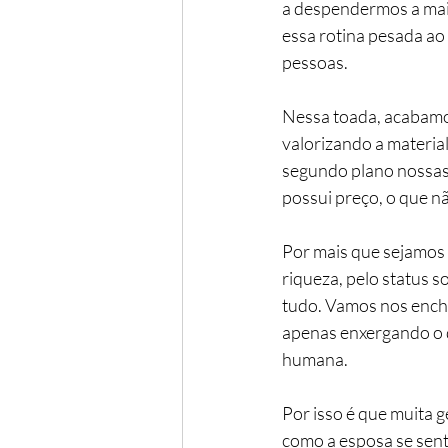
a despendermos a maio
essa rotina pesada ao
pessoas.
Nessa toada, acabamo
valorizando a materia
segundo plano nossas 
possui preço, o que n
Por mais que sejamos 
riqueza, pelo status 
tudo. Vamos nos enche
apenas enxergando o 
humana.
Por isso é que muita 
como a esposa se sent