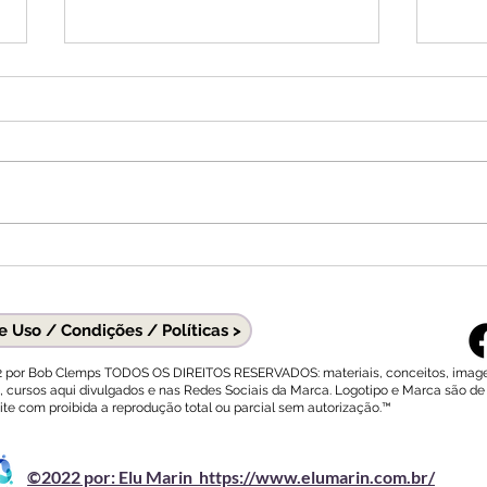
É na escuta que o Amor
O amo
acontece. E é na não escuta que
vivi
ele termina.
secre
 Uso / Condições / Políticas >
2 por Bob Clemps TODOS OS DIREITOS RESERVADOS: materiais, conceitos, imag
, cursos aqui divulgados e nas Redes Sociais da Marca. Logotipo e Marca são de
ite com proibida a reprodução total ou parcial sem autorização.™
©2022 por: Elu Marin https://www.elumarin.com.br/