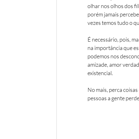
olhar nos olhos dos f
porém jamais percebem
vezes temos tudo o q
É necessário, pois, m
na importância que e
podemos nos desconce
amizade, amor verdade
existencial.
No mais, perca coisas
pessoas a gente perd