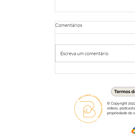
Comentários
A Felicidade
Escreva um comentário
Termos de
© Copyright 202
vídeos, podcasts
propriedade do s