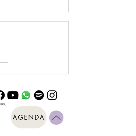
r é mais falado do que
do. Vivemos um tempo de
ta angústia.
ens,
AGENDA