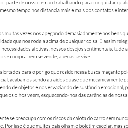
r parte de nosso tempo trabalhando para conquistar qualid
 mesmo tempo nos distancia mais e mais dos contatos e inte
s muitas vezes nos apegando demasiadamente aos bens qu
lidade que nos rodeia acima de qualquer coisa. E assim rele
necessidades afetivas, nossos desejos sentimentais, tudo a
ão se compra nem se vende, apenas se vive.
alertados para o perigo que reside nessa busca maçante pelo
social, acabamos sendo atraídos quase que mecanicamente pe
ndo de objetos e nos esvaziando de sustância emocional, 
que os olhos veem, esquecendo-nos das carências de nossa 
gente se preocupa com os riscos da calota do carro sem nunc
e. Por isso é que muitos pais olham o boletim escolar, mas s