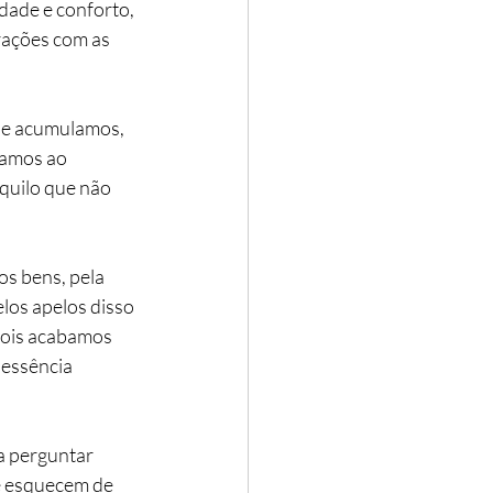
ade e conforto, 
rações com as 
e acumulamos, 
gamos ao 
quilo que não 
s bens, pela 
los apelos disso 
pois acabamos 
essência 
a perguntar 
e esquecem de 