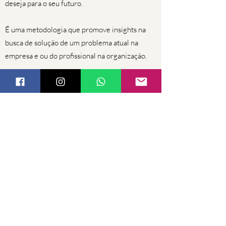
deseja para o seu futuro.
É uma metodologia que promove insights na
busca de solução de um problema atual na
empresa e ou do profissional na organização.
Papel do Facilitador:
O facilitador está a serviço do sistema do
cliente e da organização.
Termos de Uso / Condições / Políticas >
© Copyright 2022 por Bob Clemps TODOS OS DIREITOS
RESERVADOS: materiais, conceitos, imagens, vídeos,