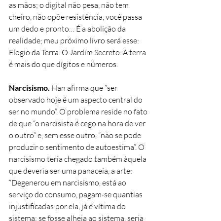
as mãos; o digital não pesa, não tem 
cheiro, não opõe resistência, você passa 
um dedo e pronto… É a abolição da 
realidade; meu próximo livro será esse: 
Elogio da Terra. O Jardim Secreto. A terra 
é mais do que dígitos e números.
Narcisismo.
 Han afirma que “ser 
observado hoje é um aspecto central do 
ser no mundo”. O problema reside no fato 
de que “o narcisista é cego na hora de ver 
o outro” e, sem esse outro, “não se pode 
produzir o sentimento de autoestima”. O 
narcisismo teria chegado também àquela 
que deveria ser uma panaceia, a arte: 
“Degenerou em narcisismo, está ao 
serviço do consumo, pagam-se quantias 
injustificadas por ela, já é vítima do 
sistema; se fosse alheia ao sistema, seria 