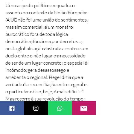
Já no aspecto político, enquadra o 
assunto no contexto da União Europeia: 
“A UE não foi uma união de sentimentos, 
mas sim comercial; é um monstro 
burocrático fora de toda lógica 
democrática; funciona por decretos…; 
nesta globalização abstrata acontece um 
duelo entre o não lugar e a necessidade 
de ser de um lugar concreto; o especial é 
incômodo, gera desassossego e 
arrebenta o regional. Hegel dizia que a 
verdade é a reconciliação entre o geral e 
o particular e isso, hoje, é mais difícil…”. 
Mas recorre à sua revolução do tempo: 
“O casamento faz parte da recuperação 
do tempo livre: vamos ver se haverá um 
casamento entre a Catalunha e Espanha, 
e uma reconciliação”.