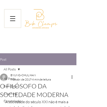
Post
All Posts
BYUNG-CHUL HAN
All Posts
9 de abr. de 2019
6 min de leitura
O FILÓSOFO DA
Bem Estar
SOCIEDADE MODERNA
Coaching
Constelação
“A sociedade do século XXI não é mais a 