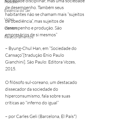
sociedade disciplinar, mas uma sociedade 
Podcast
de desempenho. Também seus 
Essência do Ser
habitantes não se chamam mais “sujeitos 
Video
de obediência”, mas sujeitos de 
desempenho e produção. São 
Contos
empresários de si mesmos”
Relacionamentos
– Byung-Chul Han, em “Sociedade do 
Cansaço”.[tradução Enio Paulo 
Gianchini]. São Paulo: Editora Vozes, 
2015.
O filósofo sul-coreano, um destacado 
dissecador da sociedade do 
hiperconsumismo, fala sobre suas 
críticas ao “inferno do igual”
– por Carles Geli (Barcelona, El País*)