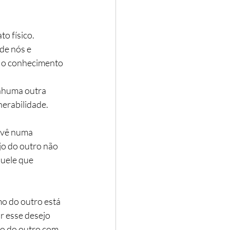
o físico. 
de nós e 
 o conhecimento 
nhuma outra 
erabilidade.
 vê numa 
jo do outro não 
uele que 
o do outro está 
r esse desejo 
jo do outro com 