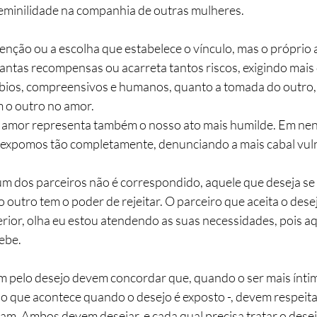
eminilidade na companhia de outras mulheres.
tenção ou a escolha que estabelece o vínculo, mas o próprio at
ntas recompensas ou acarreta tantos riscos, exigindo mais 
bios, compreensivos e humanos, quanto a tomada do outro,
m o outro no amor.
o amor representa também o nosso ato mais humilde. Em ne
 expomos tão completamente, denunciando a mais cabal vuln
 um dos parceiros não é correspondido, aquele que deseja se
o outro tem o poder de rejeitar. O parceiro que aceita o dese
rior, olha eu estou atendendo as suas necessidades, pois aq
ebe.
m pelo desejo devem concordar que, quando o ser mais íntim
 o que acontece quando o desejo é exposto -, devem respeita
am. Ambos devem desejar, e cada qual precisa tratar o dese