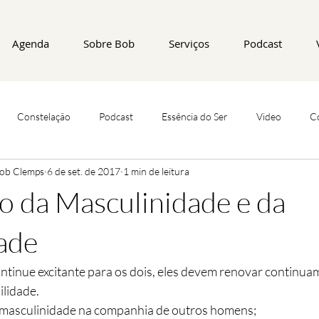
Agenda
Sobre Bob
Serviços
Podcast
Constelação
Podcast
Essência do Ser
Video
C
Bob Clemps
6 de set. de 2017
1 min de leitura
 da Masculinidade e da
ade
ontinue excitante para os dois, eles devem renovar continua
ilidade.
asculinidade na companhia de outros homens; 