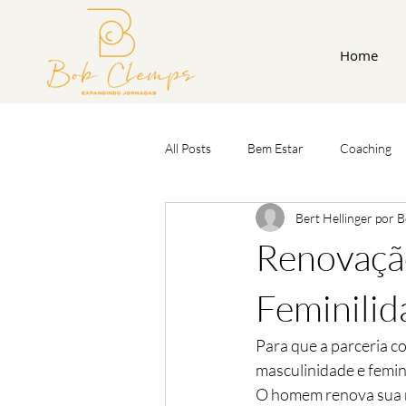
Home
All Posts
Bem Estar
Coaching
Bert Hellinger por 
Renovação
Feminilid
Para que a parceria c
masculinidade e femin
O homem renova sua m