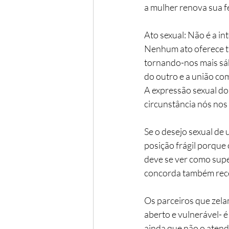
a mulher renova sua f
Ato sexual: Não é a in
Nenhum ato oferece ta
tornando-nos mais sá
do outro e a união co
A expressão sexual d
circunstância nós nos
Se o desejo sexual de
posição frágil porque 
deve se ver como supe
concorda também rec
Os parceiros que zela
aberto e vulnerável- é
ainda que não o atend